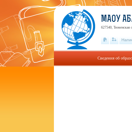
МАОУ АБ
627540, Тюменская о
Напи
Сведения об образ