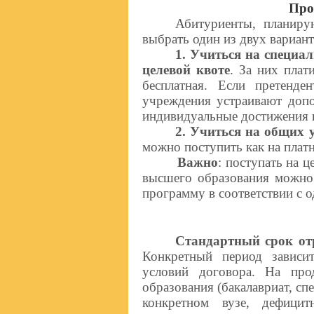
Про
Абитуриенты, планиру
выбрать один из двух вариан
1. Учиться на специа
целевой квоте
. За них плат
бесплатная. Если претенд
учреждения устраивают допо
индивидуальные достижения 
2. Учиться на общих 
можно поступить как на платно
Важно
: поступать на 
высшего образования можно 
программу в соответствии с 
Стандартный срок от
Конкретный период зависи
условий договора. На про
образования (бакалавриат, сп
конкретном вузе, дефицит