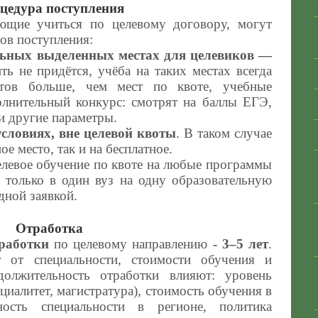
цедура поступления
ющие учиться по целевому договору, могут
тов поступления:
льных выделенных местах для целевиков —
ить не придётся, учёба на таких местах всегда
ентов больше, чем мест по квоте, учебные
лнительный конкурс: смотрят на баллы ЕГЭ,
и другие параметры.
условиях, вне целевой квоты
. В таком случае
е место, так и на бесплатное.
целевое обучение по квоте на любые программы
только в один вуз на одну образовательную
одной заявкой.
Отработка
работки
по целевому направлению
- 3–5 лет
.
т от специальности, стоимости обучения и
должительность отработки влияют: уровень
ециалитет, магистратура), стоимость обучения в
ность специальности в регионе, политика