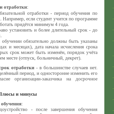
и отработки
:
язательной отработки - период обучения по
. Например, если студент учится по программе
работать придётся минимум 4 года.
раво установить и более длительный срок - до
.
м обучении обязательно должны быть указаны
дах и месяцах), дата начала исчисления срока
орых срок может быть изменён, порядок учёта
ем месте (отпуск, больничный, декрет).
срок отработки
- в большинстве случаев нет.
делённый период, и односторонне изменить его
ласие организации-заказчика на досрочное
Плюсы и минусы
 обучения
:
удоустройство - после завершения обучения