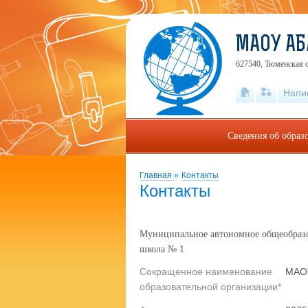
МАОУ АБ
627540, Тюменская о
Напи
Сведения об образ
Главная
»
Контакты
Контакты
Муниципальное автономное общеобразов
школа № 1
Сокращенное наименование
МАО
образовательной организации*