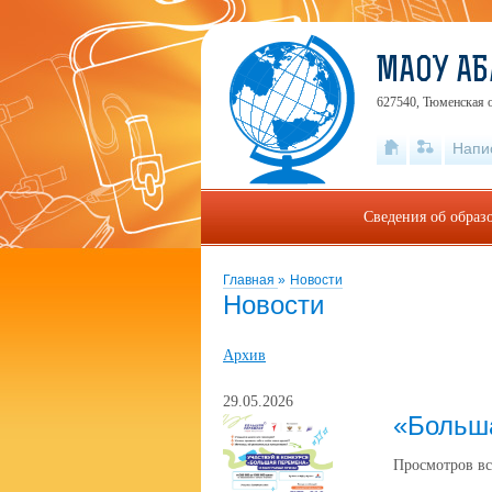
МАОУ АБ
627540, Тюменская о
Напи
Сведения об образ
Главная
»
Новости
Новости
Архив
29.05.2026
«Больш
Просмотров вс