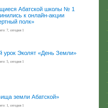
щиеся Абатской школы № 1
инились к онлайн‑акции
ертный полк»
его:
7
, сегодня
1
 урок Эколят «День Земли»
его:
5
, сегодня
1
вища земли Абатской»
его:
1
, сегодня
1