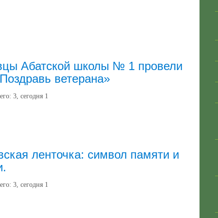
вцы Абатской школы № 1 провели
Поздравь ветерана»
его:
3
, сегодня
1
вская ленточка: символ памяти и
и.
его:
3
, сегодня
1