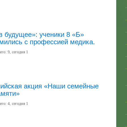
в будущее»: ученики 8 «Б»
мились с профессией медика.
его:
9
, сегодня
1
сийская акция «Наши семейные
амяти»
его:
4
, сегодня
1