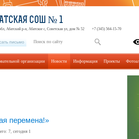
АТСКАЯ СОШ № 1
бл, Абатский р-н, Абатское с, Советская ул, дом № 52
+7 (345) 564-15-70
сать письмо
овательной организации
Новости
Информация
Проекты
Фотоа
ая перемена!»
его:
7
, сегодня
1