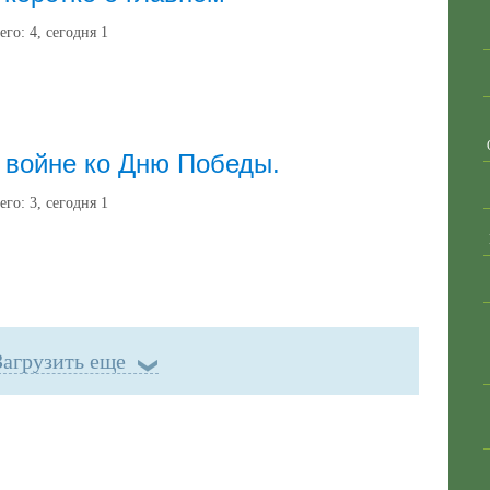
его:
4
, сегодня
1
 войне ко Дню Победы.
его:
3
, сегодня
1
Загрузить еще