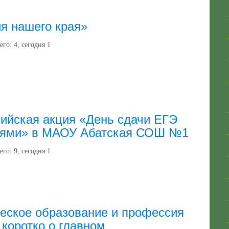
я нашего края»
его:
4
, сегодня
1
ийская акция «День сдачи ЕГЭ
лями» в МАОУ Абатская СОШ №1
его:
9
, сегодня
1
ское образование и профессия
 коротко о главном