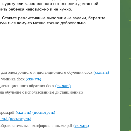
а к уроку или качественного выполнения домашней
чить ребенка невозможно и не нужно.
.
Ставьте реалистичные выполнимые задачи, берегите
аучиться чему-то можно только добровольно.
для электронного и дистанционного обучения.docx
(скачать)
я ученика.docx
(скачать)
дистанционного обучения.docx
(скачать)
а на обучение с использованием дистанционных
ером.pdf
(скачать)
(посмотреть)
чать)
(посмотреть)
образовательные платформы в школе.pdf
(скачать)