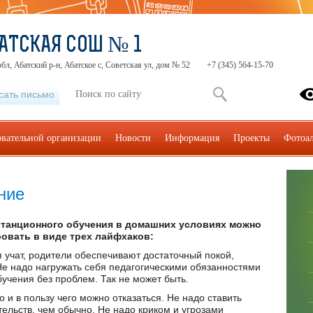
АТСКАЯ СОШ № 1
бл, Абатский р-н, Абатское с, Советская ул, дом № 52
+7 (345) 564-15-70
сать письмо
овательной организации
Новости
Информация
Проекты
Фотоа
ние
танционного обучения в домашних условиях можно
вать в виде трех лайфхаков:
 учат, родители обеспечивают достаточный покой,
Не надо нагружать себя педагогическими обязанностями
бучения без проблем. Так не может быть.
о и в пользу чего можно отказаться. Не надо ставить
ельств, чем обычно. Не надо криком и угрозами