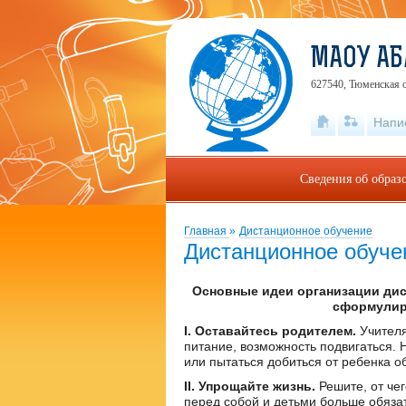
МАОУ АБ
627540, Тюменская о
Напи
Сведения об образ
Главная
»
Дистанционное обучение
Дистанционное обуче
Основные идеи организации дис
сформулиро
I. Оставайтесь родителем.
Учителя
питание, возможность подвигаться. 
или пытаться добиться от ребенка о
II. Упрощайте жизнь.
Решите, от чег
перед собой и детьми больше обязат