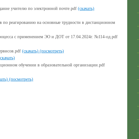
дание учителю по электронной почте.pdf
(скачать)
в по реагированию на основные трудности в дистанционном
роцесса с применением ЭО и ДОТ от 17.04.2024г. №114-од.pdf
ервисов.pdf
(скачать)
(посмотреть)
(скачать)
ционном обучении в образовательной организации.pdf
чать)
(посмотреть)